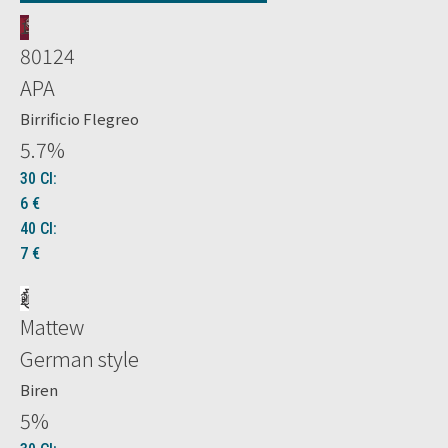
1
80124
APA
Birrificio Flegreo
5.7
%
30 Cl:
6
€
40 Cl:
7
€
2
Mattew
German style
Biren
5
%