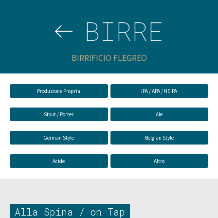
BIRRE
BIRRIFICIO FLEGREO
Produzione Propria
IPA / APA / NEIPA
Stout / Porter
Ale
German Style
Belgian Style
Acide
Altro
Alla Spina / on Tap