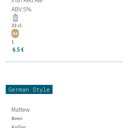
ABV:
5
%
33
cl.
A4
1
6.5
€
German Style
Mattew
Biren
Keller