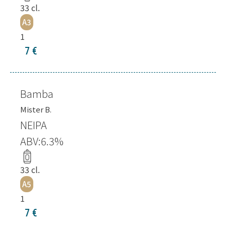
33
cl.
A3
1
7
€
Bamba
Mister B.
NEIPA
ABV:
6.3
%
33
cl.
A5
1
7
€