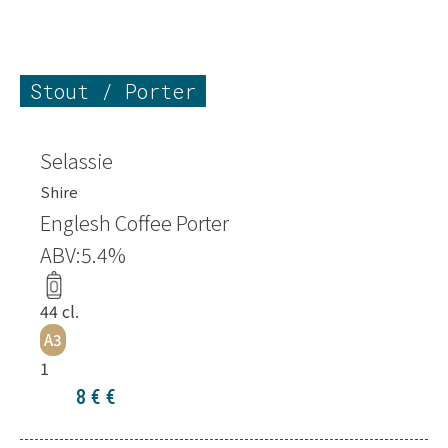
Stout / Porter
Selassie
Shire
Englesh Coffee Porter
ABV:
5.4
%
44
cl.
A3
1
8 €
€