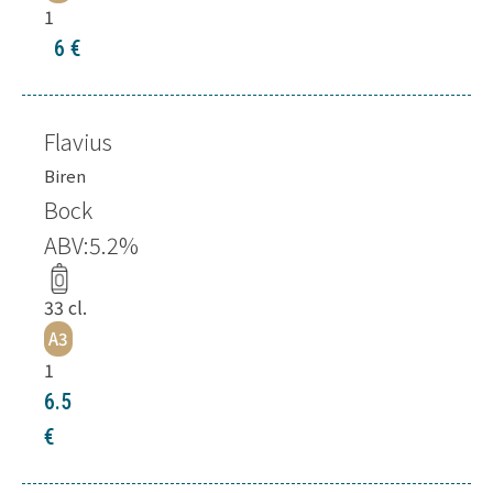
1
6
€
Flavius
Biren
Bock
ABV:
5.2
%
33
cl.
A3
1
6.5
€