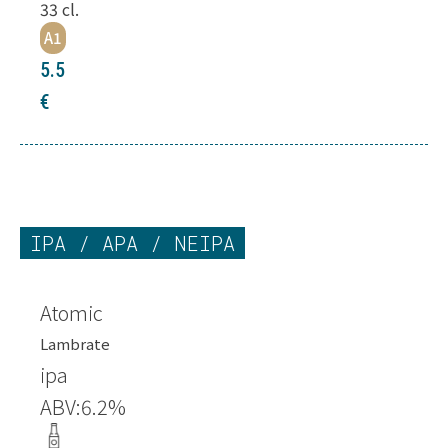
33
cl.
A1
5.5
€
IPA / APA / NEIPA
Atomic
Lambrate
ipa
ABV:
6.2
%