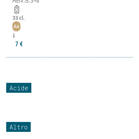
33
cl.
A4
1
7
€
Acide
Altro