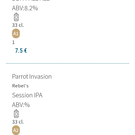
ABV:
8.2
%
33
cl.
A1
1
7.5
€
Parrot Invasion
Rebel's
Session IPA
ABV:
%
33
cl.
A2