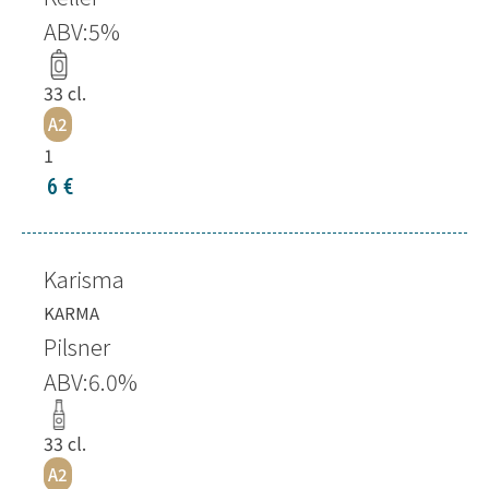
ABV:
5
%
33
cl.
A2
1
6
€
Karisma
KARMA
Pilsner
ABV:
6.0
%
33
cl.
A2