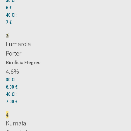
30 Cl:
6
€
40 Cl:
7
€
3
Fumarola
Porter
Birrificio Flegreo
4.6
%
30 Cl:
6.00
€
40 Cl:
7.00
€
4
Kumata