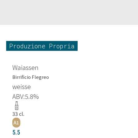
Produzione Propria
Waiassen
Birrificio Flegreo
weisse
ABV:
5.8
%
33
cl.
A1
5.5