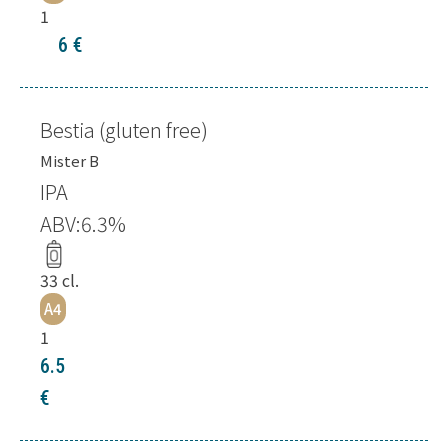
1
6
€
Bestia (gluten free)
Mister B
IPA
ABV:
6.3
%
33
cl.
A4
1
6.5
€