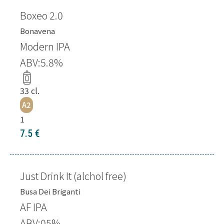
Boxeo 2.0
Bonavena
Modern IPA
ABV:
5.8
%
33
cl.
A2
1
7.5
€
Just Drink It (alchol free)
Busa Dei Briganti
AF IPA
ABV:
05
%