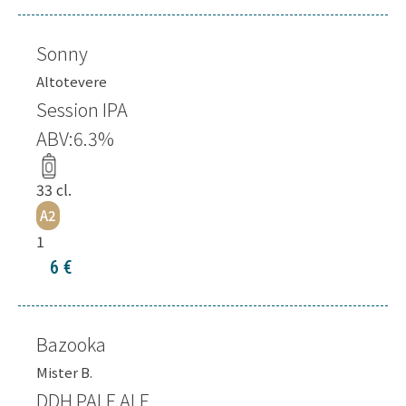
Sonny
Altotevere
Session IPA
ABV:
6.3
%
33
cl.
A2
1
6
€
Bazooka
Mister B.
DDH PALE ALE