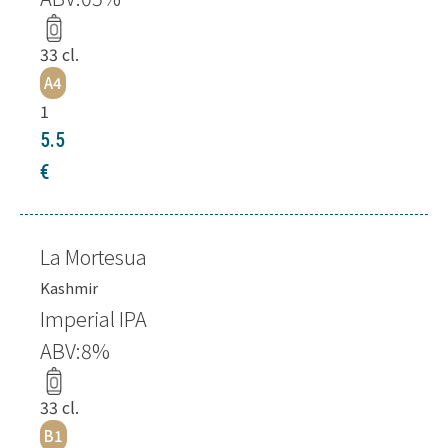
33
cl.
A4
1
5.5
€
La Mortesua
Kashmir
Imperial IPA
ABV:
8
%
33
cl.
B1